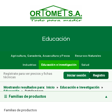
Educación
Agricultura, Ganadería, Acuacultura y Pesca
Recursos Naturales
Industrias
Educación e Investigación
Salud
Regístrate para ver precios y fichas
Iniciar sesión
Registro
técnicas
Mostrando resultados para:
Inicio
»
Educación e Investigación
»
Educación
»
Dataloggers
☰ Familias de productos
▲
Familias de productos