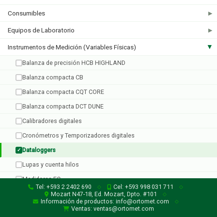
Consumibles
▶
Equipos de Laboratorio
▶
Cryopak
Ebro
Instrumentos de Medición (Variables Físicas)
▶
2 productos
2 productos
Balanza de precisión HCB HIGHLAND
Balanza compacta CB
Balanza compacta CQT CORE
Balanza compacta DCT DUNE
Calibradores digitales
Cronómetros y Temporizadores digitales
Imec
Supco
Dataloggers
1 producto
6 productos
✓
Lupas y cuenta hilos
Medidores EC
Tel: +593 2 2402 690
Cel: +593 998 031 711
◇
◇
Micrómetros digitales
Mozart N47-18, Ed. Mozart, Dpto. #101
◇
Información de productos: info@ortomet.com
◇
Penetrómetro para frutas
Ventas: ventas@ortomet.com