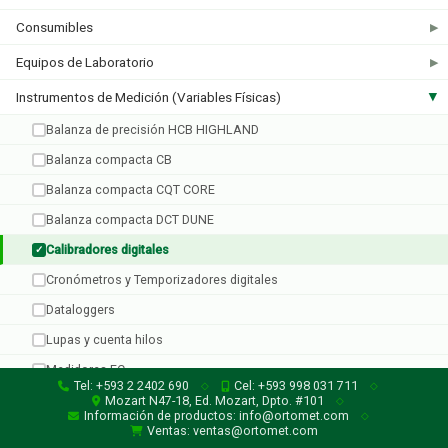
Consumibles
▶
Equipos de Laboratorio
▶
Tresna
Instrumentos de Medición (Variables Físicas)
▶
1 producto
Balanza de precisión HCB HIGHLAND
Balanza compacta CB
Balanza compacta CQT CORE
Balanza compacta DCT DUNE
Calibradores digitales
✓
Cronómetros y Temporizadores digitales
Dataloggers
Lupas y cuenta hilos
Medidores EC
Tel: +593 2 2402 690
Cel: +593 998 031 711
◇
◇
Micrómetros digitales
Mozart N47-18, Ed. Mozart, Dpto. #101
◇
Información de productos: info@ortomet.com
◇
Penetrómetro para frutas
Ventas: ventas@ortomet.com