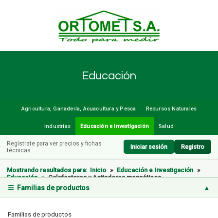
Educación
Agricultura, Ganadería, Acuacultura y Pesca
Recursos Naturales
Industrias
Educación e Investigación
Salud
Regístrate para ver precios y fichas
Iniciar sesión
Registro
técnicas
Mostrando resultados para:
Inicio
»
Educación e Investigación
»
Educación
»
Calefactores y Agitadores magnéticos
☰ Familias de productos
▲
Familias de productos