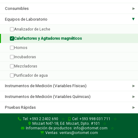
Consumibles
▶
Equipos de Laboratorio
▶
Four E'S
Analizador de Leche
1 producto
Calefactores y Agitadores magnéticos
✓
Hornos
Incubadoras
Mezcladoras
Purificador de agua
Instrumentos de Medición (Variables Físicas)
▶
Instrumentos de Medición (Variables Químicas)
▶
Pruebas Rápidas
▶
Tel: +593 2 2402 690
Cel: +593 998 031 711
◇
◇
Mozart N47-18, Ed. Mozart, Dpto. #101
◇
Información de productos: info@ortomet.com
◇
Ventas: ventas@ortomet.com