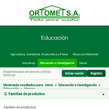
Educación
Agricultura, Ganadería, Acuacultura y Pesca
Recursos Naturales
Industrias
Educación e Investigación
Salud
Regístrate para ver precios y fichas
Iniciar sesión
Registro
técnicas
Mostrando resultados para:
Inicio
»
Educación e Investigación
»
Educación
»
Hornos
☰ Familias de productos
▲
Familias de productos