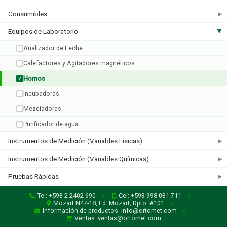
Consumibles
▶
Equipos de Laboratorio
▶
Quincy Lab
Analizador de Leche
1 producto
Calefactores y Agitadores magnéticos
Hornos
✓
Incubadoras
Mezcladoras
Purificador de agua
Instrumentos de Medición (Variables Físicas)
▶
Instrumentos de Medición (Variables Químicas)
▶
Pruebas Rápidas
▶
Tel: +593 2 2402 690
Cel: +593 998 031 711
◇
◇
Mozart N47-18, Ed. Mozart, Dpto. #101
◇
Información de productos: info@ortomet.com
◇
Ventas: ventas@ortomet.com