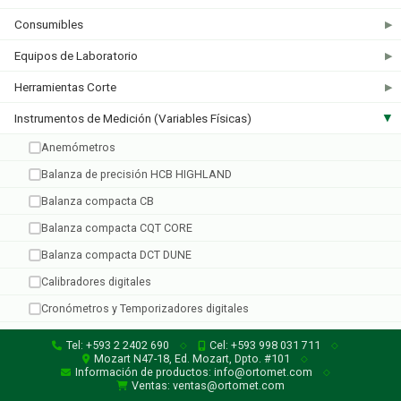
Consumibles
▶
Equipos de Laboratorio
▶
Irrometer
Herramientas Corte
▶
5 productos
Instrumentos de Medición (Variables Físicas)
▶
Anemómetros
Balanza de precisión HCB HIGHLAND
Balanza compacta CB
Balanza compacta CQT CORE
Balanza compacta DCT DUNE
Calibradores digitales
Cronómetros y Temporizadores digitales
Dataloggers
Tel: +593 2 2402 690
Cel: +593 998 031 711
◇
◇
Mozart N47-18, Ed. Mozart, Dpto. #101
◇
Espectrofotómetros
Información de productos: info@ortomet.com
◇
Ventas: ventas@ortomet.com
Luminómetros