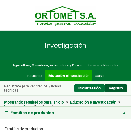
Investigación
Agricultura, Ganadería, Acuacultura y Pesca
Recursos Naturales
Industrias
Educación e Investigación
Salud
Regístrate para ver precios y fichas
Iniciar sesión
Registro
técnicas
Mostrando resultados para:
Inicio
»
Educación e Investigación
»
Investigación
»
Succionadores
☰ Familias de productos
▲
Familias de productos