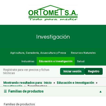
Investigación
Agricultura, Ganadería, Acuacultura y Pesca
Recursos Naturales
Industrias
Educación e Investigación
Salud
Regístrate para ver precios y fichas
Iniciar sesión
Registro
técnicas
Mostrando resultados para:
Inicio
»
Educación e Investigación
»
Investigación
»
Tensiómetros
☰ Familias de productos
▲
Familias de productos