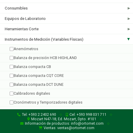
Consumibles
▶
Equipos de Laboratorio
▶
Irrometer
Herramientas Corte
▶
6 productos
Instrumentos de Medición (Variables Físicas)
▶
Anemómetros
Balanza de precisión HCB HIGHLAND
Balanza compacta CB
Balanza compacta CQT CORE
Balanza compacta DCT DUNE
Calibradores digitales
Cronómetros y Temporizadores digitales
Dataloggers
Tel: +593 2 2402 690
Cel: +593 998 031 711
◇
◇
Mozart N47-18, Ed. Mozart, Dpto. #101
◇
Espectrofotómetros
Información de productos: info@ortomet.com
◇
Ventas: ventas@ortomet.com
Luminómetros