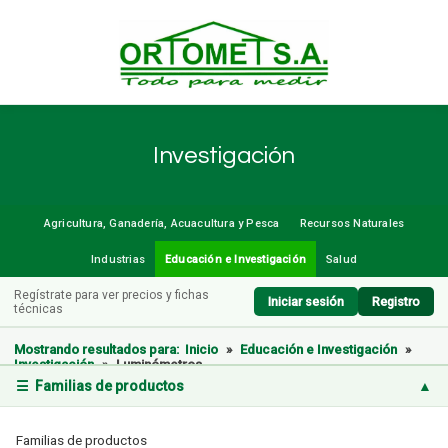
Investigación
Agricultura, Ganadería, Acuacultura y Pesca
Recursos Naturales
Industrias
Educación e Investigación
Salud
Regístrate para ver precios y fichas
Iniciar sesión
Registro
técnicas
Mostrando resultados para:
Inicio
»
Educación e Investigación
»
Investigación
»
Luminómetros
☰ Familias de productos
▲
Familias de productos