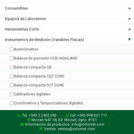
Consumibles
▶
Equipos de Laboratorio
▶
Kikkoman
Herramientas Corte
▶
1 producto
Instrumentos de Medición (Variables Físicas)
▶
Anemómetros
Balanza de precisión HCB HIGHLAND
Balanza compacta CB
Balanza compacta CQT CORE
Balanza compacta DCT DUNE
Calibradores digitales
Cronómetros y Temporizadores digitales
Dataloggers
Tel: +593 2 2402 690
Cel: +593 998 031 711
◇
◇
Mozart N47-18, Ed. Mozart, Dpto. #101
◇
Espectrofotómetros
Información de productos: info@ortomet.com
◇
Ventas: ventas@ortomet.com
Luminómetros
✓