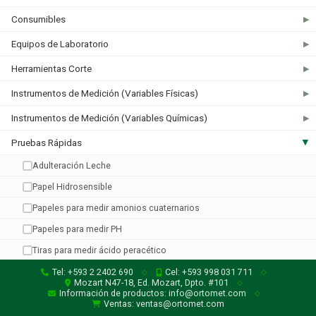
Consumibles
▶
Equipos de Laboratorio
▶
Micro Essential
Herramientas Corte
▶
5 productos
Instrumentos de Medición (Variables Físicas)
▶
Instrumentos de Medición (Variables Químicas)
▶
Pruebas Rápidas
▶
Adulteración Leche
Papel Hidrosensible
Papeles para medir amonios cuaternarios
Papeles para medir PH
Tiras para medir ácido peracético
Tiras para medir Amonios Cuaternarios
Tel: +593 2 2402 690
Cel: +593 998 031 711
◇
◇
Mozart N47-18, Ed. Mozart, Dpto. #101
◇
Tiras para medir Calidad del Agua
Información de productos: info@ortomet.com
◇
Ventas: ventas@ortomet.com
Tiras para medir Cloro