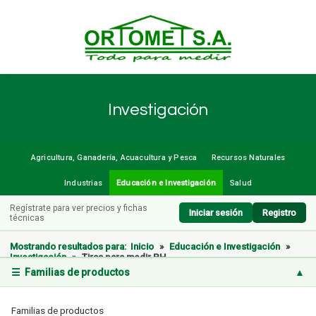
Investigación
Agricultura, Ganadería, Acuacultura y Pesca
Recursos Naturales
Industrias
Educación e Investigación
Salud
Regístrate para ver precios y fichas
Iniciar sesión
Registro
técnicas
Mostrando resultados para:
Inicio
»
Educación e Investigación
»
Investigación
»
Tiras para medir PH
☰ Familias de productos
▲
Familias de productos